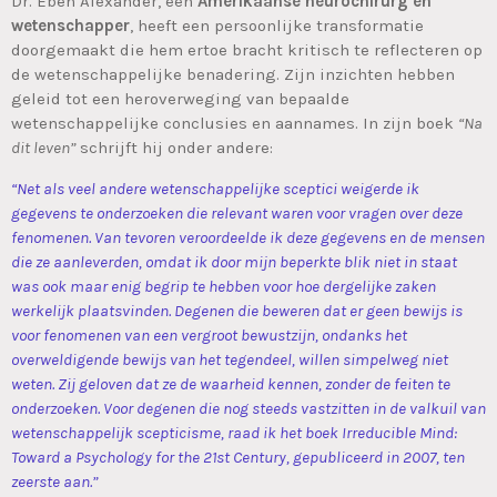
Dr. Eben Alexander, een
Amerikaanse neurochirurg en
wetenschapper
, heeft een persoonlijke transformatie
doorgemaakt die hem ertoe bracht kritisch te reflecteren op
de wetenschappelijke benadering. Zijn inzichten hebben
geleid tot een heroverweging van bepaalde
wetenschappelijke conclusies en aannames. In zijn boek
“Na
dit leven”
schrijft hij onder andere:
“Net als veel andere wetenschappelijke sceptici weigerde ik
gegevens te onderzoeken die relevant waren voor vragen over deze
fenomenen. Van tevoren veroordeelde ik deze gegevens en de mensen
die ze aanleverden, omdat ik door mijn beperkte blik niet in staat
was ook maar enig begrip te hebben voor hoe dergelijke zaken
werkelijk plaatsvinden. Degenen die beweren dat er geen bewijs is
voor fenomenen van een vergroot bewustzijn, ondanks het
overweldigende bewijs van het tegendeel, willen simpelweg niet
weten. Zij geloven dat ze de waarheid kennen, zonder de feiten te
onderzoeken. Voor degenen die nog steeds vastzitten in de valkuil van
wetenschappelijk scepticisme, raad ik het boek
Irreducible Mind:
Toward a Psychology for the 21st Century
, gepubliceerd in 2007, ten
zeerste aan.”