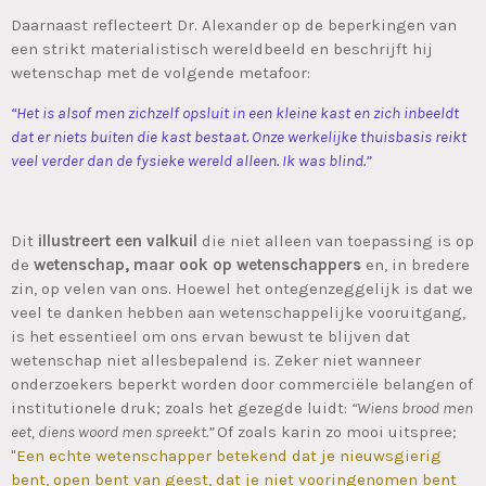
Daarnaast reflecteert Dr. Alexander op de beperkingen van
een strikt materialistisch wereldbeeld en beschrijft hij
wetenschap met de volgende metafoor:
“Het is alsof men zichzelf opsluit in een kleine kast en zich inbeeldt
dat er niets buiten die kast bestaat. Onze werkelijke thuisbasis reikt
veel verder dan de fysieke wereld alleen. Ik was blind.”
Dit
illustreert een valkuil
die niet alleen van toepassing is op
de
wetenschap, maar ook op wetenschappers
en, in bredere
zin, op velen van ons. Hoewel het ontegenzeggelijk is dat we
veel te danken hebben aan wetenschappelijke vooruitgang,
is het essentieel om ons ervan bewust te blijven dat
wetenschap niet allesbepalend is. Zeker niet wanneer
onderzoekers beperkt worden door commerciële belangen of
institutionele druk; zoals het gezegde luidt:
“Wiens brood men
eet, diens woord men spreekt.”
Of zoals karin zo mooi uitspree;
"
Een echte wetenschapper betekend dat je nieuwsgierig
bent, open bent van geest, dat je niet vooringenomen bent