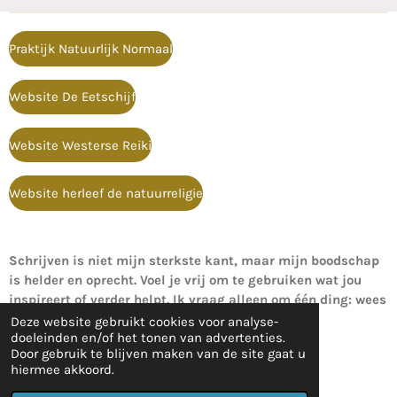
Praktijk Natuurlijk Normaal
Website De Eetschijf
Website Westerse Reiki
Website herleef de natuurreligie
Schrijven is niet mijn sterkste kant, maar mijn boodschap
is helder en oprecht. Voel je vrij om te gebruiken wat jou
inspireert of verder helpt. Ik vraag alleen om één ding: wees
zo eerlijk om de bron te vermelden.
Deze website gebruikt cookies voor analyse-
doeleinden en/of het tonen van advertenties.
Door gebruik te blijven maken van de site gaat u
Contact
hiermee akkoord.
© 2021 - 2026 Oude Geneeskunde